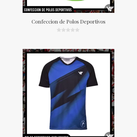
Confeccion de Polos Deportivos
0
d
e
5