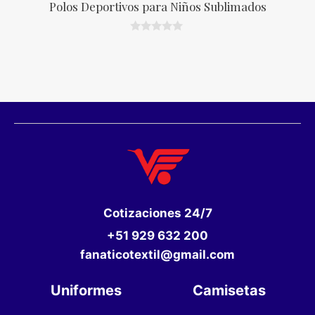
Polos Deportivos para Niños Sublimados
0
d
e
5
Cotizaciones
24/7
+51 929 632 200
fanaticotextil@gmail.com
Uniformes
Camisetas