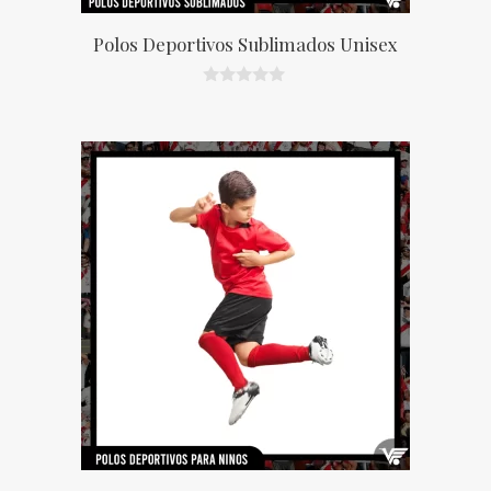
Polos Deportivos Sublimados Unisex
0
d
e
5