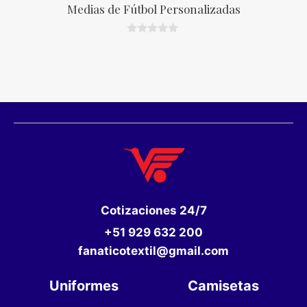
Medias de Fútbol Personalizadas
0
d
e
5
Cotizaciones
24/7
+51 929 632 200
fanaticotextil@gmail.com
Uniformes
Camisetas