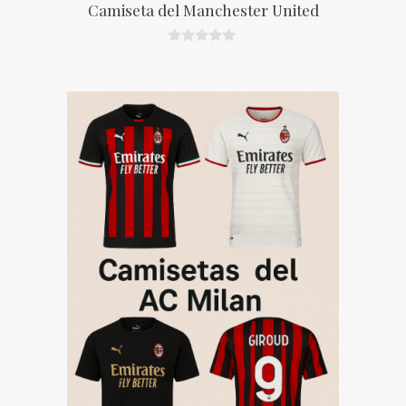
Camiseta del Manchester United
0
d
e
5