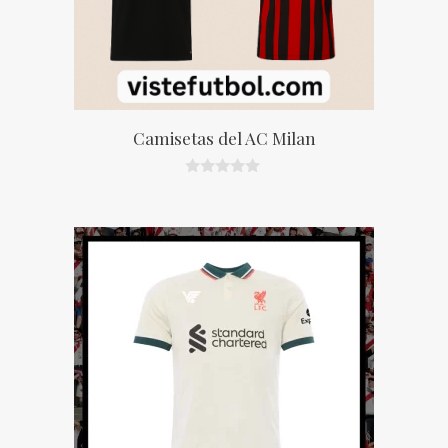
Camisetas del AC Milan
0
d
e
5