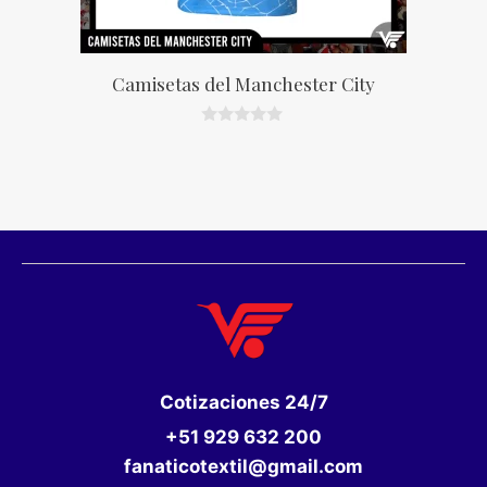
Camisetas del Manchester City
0
d
e
5
Cotizaciones
24/7
+51 929 632 200
fanaticotextil@gmail.com