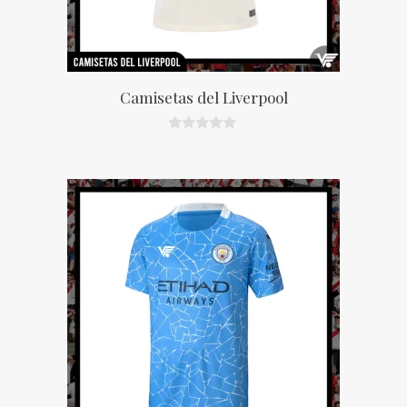
Camisetas del Liverpool
0
d
e
5